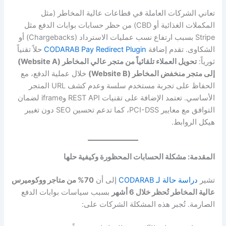
تعاني الشركات العاملة في قطاعات عالية المخاطر (مثل
المكملات الغذائية أو CBD) من حظر حسابات بوابات الدفع مثل
Stripe بسبب ارتفاع نسب عمليات الاسترداد (Chargebacks) أو
الشكاوى. تقدم إضافة
CODARAB Pay Redirect Plugin
حلاً تقنياً
ثورياً:
تحويل العملاء تلقائياً من متجر عالي المخاطر (Website A)
إلى متجر منخفض المخاطر (Website B)
خلال عملية الدفع، مع
الحفاظ على تجربة مستخدم سلسة وعدم كشف URL المتجر
الأساسي. تعتمد الإضافة على تقنيات REST API وiframe لضمان
التوافق مع معايير PCI-DSS، كما تدعم تحسين SEO دون تغيير
هيكل الروابط.
المقدمة: مشكلة الحسابات المحظورة وكيفية حلها
تشير
دراسة حالة لـ CODARAB
إلى أن
70% من متاجر ووكوميرس
عالية المخاطر تُحظر خلال 6 أشهر
بسبب سياسات بوابات الدفع
الصارمة. تُجبر هذه المشكلة الشركات على: