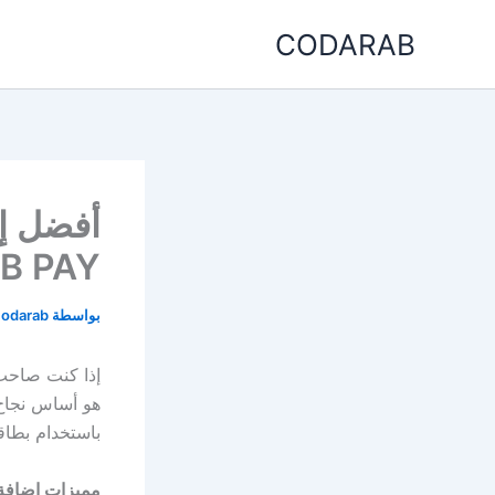
خطي
CODARAB
لى
لمحتوى
أفضل إ
B PAY
بواسطة
codarab
إذا كنت صاحب م
هو أساس نجاح 
باستخدام بطاقة الائتمان وPayPal، مع تقليل المخاطر
مميزات إضافة