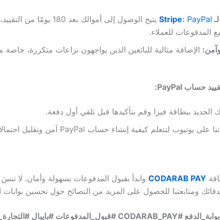
لـ
PayPal
:
Stripe
ع المدفوعات للعملاء.
آمن:
الإضافة مثالية للبائعين الذين يواجهون نزاعات متكررة، خاصة م
 حساب PayPal:
الجديد ببطاقة فيزا وقم بتأكيدها قبل تلقي أول دفعة.
يوتيوب لتتعلم كيفية إنشاء حساب PayPal آمن وتقليل احتمالات التقييد.
افة
CODARAB PAY
وابدأ بقبول المدفوعات بسهولة وأمان. لا تنسَ
دقائك ومتابعتنا للحصول على المزيد من النصائح حول تحسين بوابات ا
#ووردبريس #بوابة_الدفع #CODARAB_PAY #قبول_المدفوعات #بايبال #ا