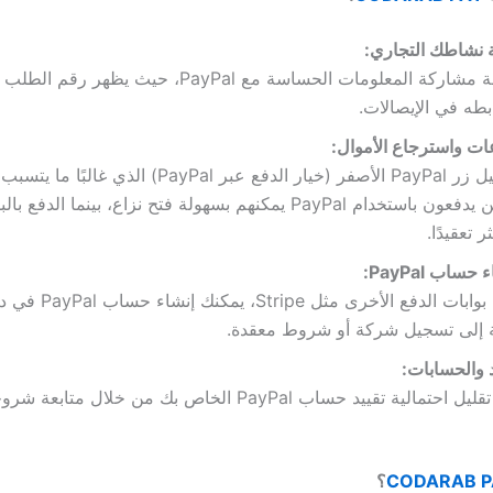
 نشاطك التجاري:
تمنع الإضافة مشاركة المعلومات الحساسة مع PayPal، حيث ي
ابطه في الإيصالات.
عات واسترجاع الأموال:
يمكنك تعطيل زر PayPal الأصفر (خيار الدفع عبر PayPal) ا
العملاء الذين يدفعون باستخدام PayPal يمكنهم بسهولة فتح نزاع، بينما 
 تعقيدًا.
ساب PayPal:
على عكس بوابات الدفع الأخ
 إلى تسجيل شركة أو شروط معقدة.
د والحسابات:
تعلم كيفية تقليل احتمالية تقييد حساب PayPal الخاص بك من خلال متابعة 
CODARAB P
؟