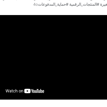
يرة #المنتجات_الرقمية #حماية_المدفوعات
4o