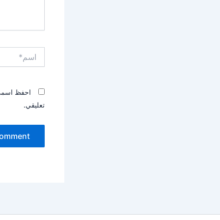
اسم*
احفظ اسمي، 
تعليقي.