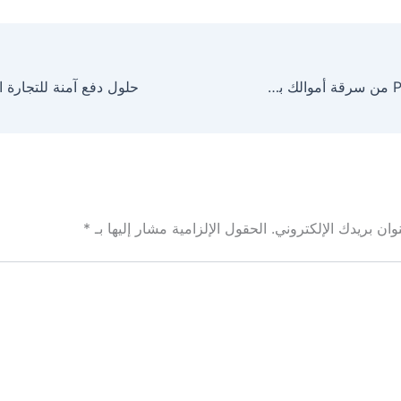
كيف تمنع PayPal من سرقة أموالك بعد 180 يومًا من حظر حسابك؟
ان بريدك الإلكتروني.
الحقول الإلزامية مشار إليها بـ
*