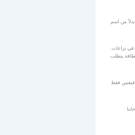
ظهر رقم الطلب بدلاً من اسم
لذي غالبًا ما يتسبب في نزاعات.
الدفع بالبطاقة يتطلب
رى مثل Stripe، يمكنك إنشاء حساب PayPal في دقيقتين فقط
شروحاتنا