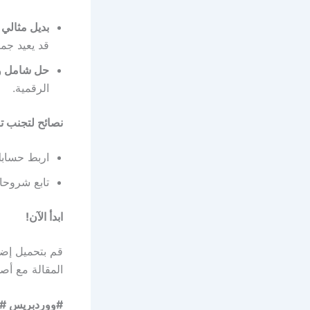
بديل مثالي 
قد يعيد جمي
حل شامل و
الرقمية.
نصائح لتجنب تقييد
اربط حسابك 
تابع شروحاتنا على 
ابدأ الآن!
قم بتحميل إض
المقالة مع أص