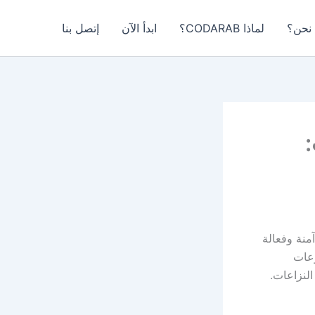
نحن؟
لماذا CODARAB؟
ابدأ الآن
إتصل بنا
منة وفعالة
وعات