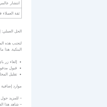
انتشار عالمي
ثقة العملاء ف
الحل العملي: إضافة ay
لتجنب هذه الم
البنكية. هذا م
إلغاء زر باي
قبول مدفوع
تقليل المخا
موارد إضافية
– للمزيد حول
– شاهد هذا ال