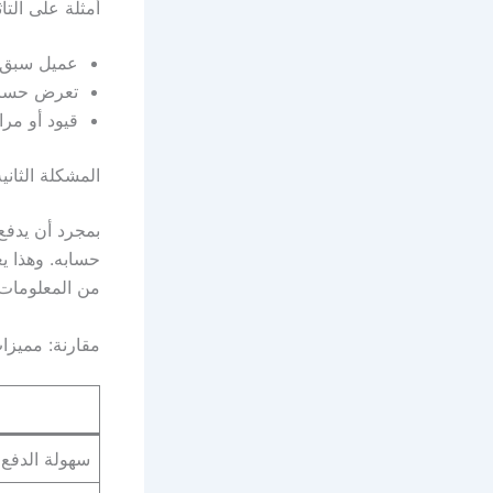
أمثلة على التأ
عميل سبق ل
تعرض حساب 
قيود أو مر
المشكلة الثاني
بمجرد أن يدفع
حسابه. وهذا يع
من المعلومات
مقارنة: مميزا
سهولة الدفع