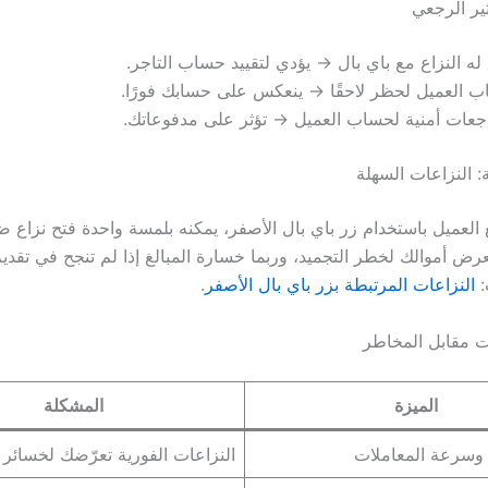
ثير الرجعي
ه النزاع مع باي بال → يؤدي لتقييد حساب التاجر.
العميل لحظر لاحقًا → ينعكس على حسابك فورًا.
اجعات أمنية لحساب العميل → تؤثر على مدفوعاتك.
ة: النزاعات السهلة
 العميل باستخدام زر باي بال الأصفر، يمكنه بلمسة واحدة فتح نزاع
رض أموالك لخطر التجميد، وربما خسارة المبالغ إذا لم تنجح في تقديم 
:
النزاعات المرتبطة بزر باي بال الأصفر
.
ت مقابل المخاطر
الميزة
المشكلة
 وسرعة المعاملات
النزاعات الفورية تعرّضك لخسائر