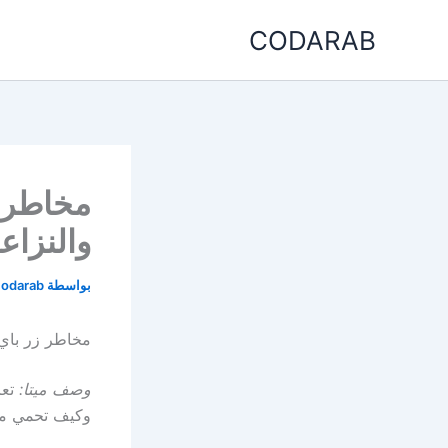
خطي
CODARAB
لى
لمحتوى
مخاطر ز
والنزاع
بواسطة
codarab
مخاطر زر باي 
وصف ميتا:
تعر
وكيف تحمي متجرك ب