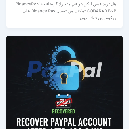
هل تريد قبض الكريبتو في متجرك؟ إضافة BinancePy via
CODARAB BNB تمكنك من تفعيل Binance Pay على
ووكومرس فورًا، دون […]