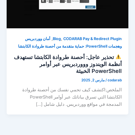
,
,
CODARAB Pay & Redirect Plugin
Blog
أمان ووردبريس
وهجمات PowerShell: حماية متقدمة من أحصنة طروادة الكابتشا
تحذير عاجل: أحصنة طروادة الكابتشا تستهدف
أنظمة الويندوز وووردبريس عبر أوامر
PowerShell الخبيثة
codarab
/
مارس 2, 2025
الملخص:اكتشف كيف تحمي نفسك من أحصنة طروادة
الكابتشا التي تسرق بياناتك عبر أوامر PowerShell
المدمجة في مواقع ووردبريس. دليل شامل […]