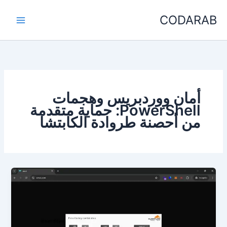
خطي
CODARAB
لى
لمحتوى
أمان ووردبريس وهجمات
PowerShell: حماية متقدمة
من أحصنة طروادة الكابتشا